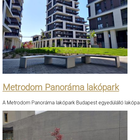
Metrodom Panoráma lakópark
A Metrodom Panoráma lakópark Budapest egyedülálló lakóparkj