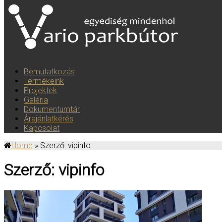
Toggle navigation
Bemutatkozás
Termékeink
Projektek
Galéria
Dokumentumtár
Árajánlatkérés
Kapcsolat
Home
» Szerző: vipinfo
Szerző:
vipinfo