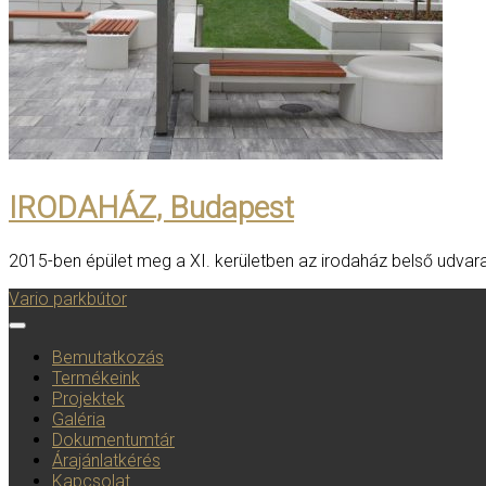
IRODAHÁZ, Budapest
2015-ben épület meg a XI. kerületben az irodaház belső udvara,
Vario parkbútor
Toggle navigation
Bemutatkozás
Termékeink
Projektek
Galéria
Dokumentumtár
Árajánlatkérés
Kapcsolat