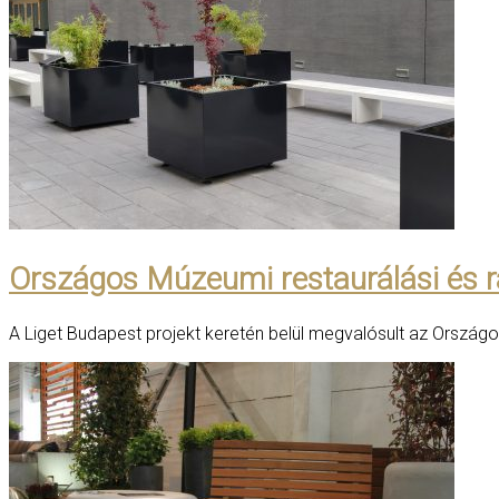
Országos Múzeumi restaurálási és r
A Liget Budapest projekt keretén belül megvalósult az Ország