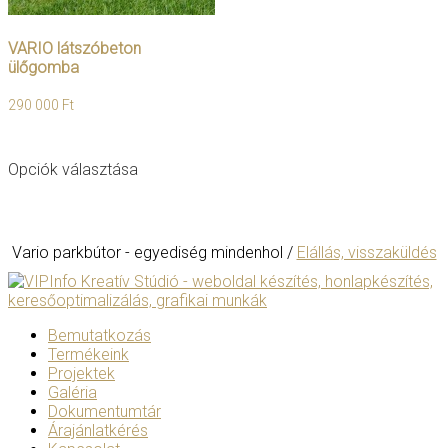
VARIO látszóbeton
ülőgomba
290 000
Ft
Ennek
Opciók választása
a
terméknek
több
variációja
van.
Vario parkbútor - egyediség mindenhol /
Elállás, visszaküldés
A
változatok
a
termékoldalon
Bemutatkozás
választhatók
Termékeink
ki
Projektek
Galéria
Dokumentumtár
Árajánlatkérés