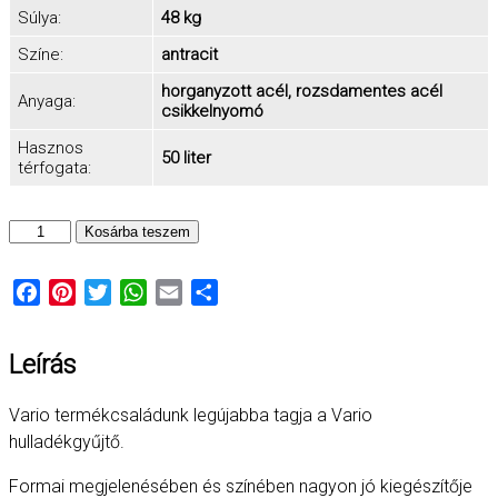
Súlya:
48 kg
Színe:
antracit
horganyzott acél , rozsdamentes acél
Anyaga:
csikkelnyomó
Hasznos
50 liter
térfogata:
VARIO
Kosárba teszem
hulladékgyűjtő
mennyiség
Facebook
Pinterest
Twitter
WhatsApp
Email
Ossza
meg
Leírás
Vario termékcsaládunk legújabba tagja a Vario
hulladékgyűjtő.
Formai megjelenésében és színében nagyon jó kiegészítője