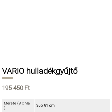
VARIO hulladékgyűjtő
195 450
Ft
Mérete (Ø x Ma
35 x 91 cm
):