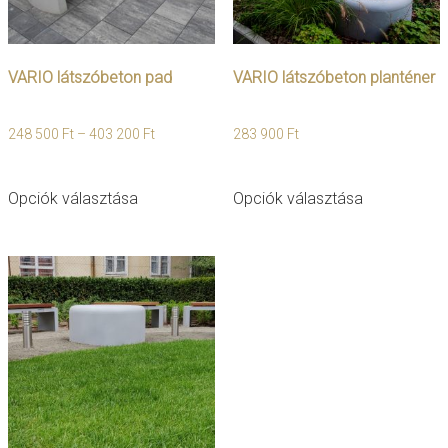
VARIO látszóbeton pad
VARIO látszóbeton planténer
248 500
Ft
–
403 200
Ft
283 900
Ft
Ennek
Ennek
Opciók választása
Opciók választása
a
a
terméknek
terméknek
több
több
variációja
variációja
van.
van.
A
A
változatok
változatok
a
a
termékoldalon
termékoldal
választhatók
választható
ki
ki