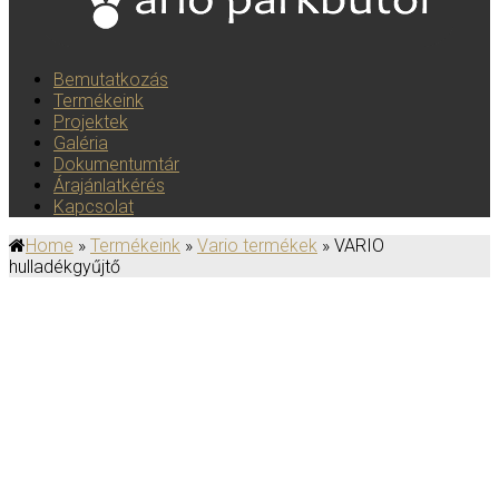
Bemutatkozás
Termékeink
Projektek
Galéria
Dokumentumtár
Árajánlatkérés
Kapcsolat
Home
»
Termékeink
»
Vario termékek
» VARIO
hulladékgyűjtő