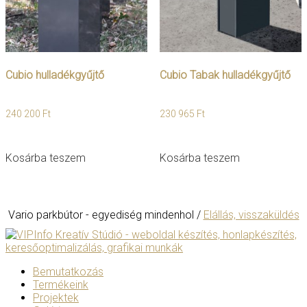
ki
Cubio hulladékgyűjtő
Cubio Tabak hulladékgyűjtő
240 200
Ft
230 965
Ft
Kosárba teszem
Kosárba teszem
Vario parkbútor - egyediség mindenhol /
Elállás, visszaküldés
Bemutatkozás
Termékeink
Projektek