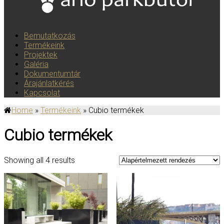
Bemutatkozás
Termékeink
Projektek
Galéria
Dokumentumtár
Árajánlatkérés
Kapcsolat
Home
»
Termékeink
» Cubio termékek
Cubio termékek
Showing all 4 results