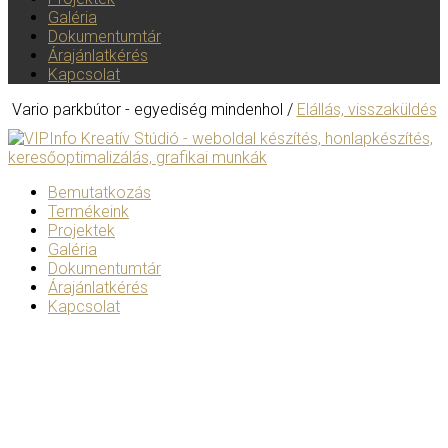
Galéria
Dokumentumtár
Árajánlatkérés
Kapcsolat
Vario parkbútor - egyediség mindenhol /
Elállás, visszaküldés
Bemutatkozás
Termékeink
Projektek
Galéria
Dokumentumtár
Árajánlatkérés
Kapcsolat