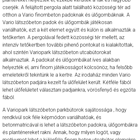
cserjék. A felújított pergola alatt található közösségi tér ad
otthon a Vario finombeton padoknak és ülőgombáknak. A
Vario látszóbeton padok és ülőgombák játékosan
variálhatók, ezt a két elemet együtt és külön is alkalmazták a
tetőkerten. A pergolával fedett közösségi tér mellett, az
intenzív tetőkertben további pihenő pontokat is kialakítottak,
ahol szintén Variopark látszóbeton utcabútorokat
alkalmaztak. A padokat és ülőgombákat íves alakban
helyezték el, ami finom játékosságot kölcsönöz, ha felsőbb
emeletekről tekintünk le a kertre. Az irodaház minden Vario
látszóbeton padjára kezelt fa ülőfelület került. Kétféle fából
lehet ülőfelületet választani padjainkra, vörösfenyő és egzóta
fából.
A Variopark látszóbeton parkbútorok sajátossága , hogy
rendkívül sok féle képmódon variálhatóak, és
betonmatricával is lehet a látszóbeton padokra, ülőgombákra
és planténereket rakni. Annak, hogy milyen logót, vagy
motívumot lehet,a különféle finom beton utcabútor elemekre