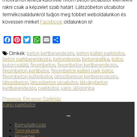
rakni csak a képzelet szab határt. Látszóbeton utcabútor
termékcsaládunkról tudjon meg többet weboldalunkon és
kövessen minket
Facebook
oldalunkon is!
Facebook
Pinterest
Twitter
WhatsApp
Email
Ossza
meg
Címkék:
beton kertberendezés
,
beton kültéri parkbútor
,
beton parkberendezés
,
betondesign
,
betongrafika
,
bútor
,
butorcsalád
,
finombeton
,
finombeton kertberendezés
,
finombeton kertibútor
,
finombeton kültéri park bútor
,
finombeton kültéribútor
,
látszóbeteon kertberendezés
,
látszóbeton
,
látszóbeton utcabútor
,
látványbeton
kertberendezés
,
parkbútor
,
vario ülőgomba
Previous:
Ericsson Székház
Vario parkbútor
Toggle navigation
Bemutatkozás
Termékeink
Projektek