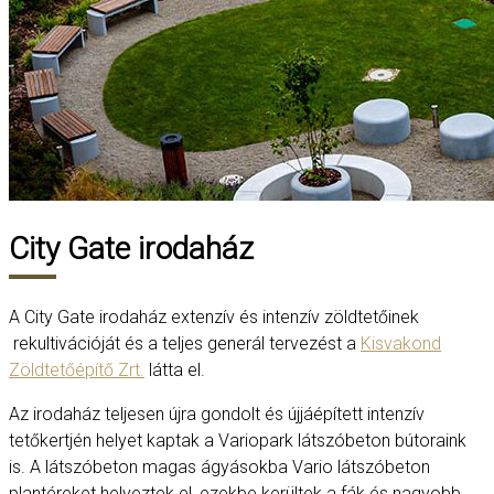
City Gate irodaház
A City Gate irodaház extenzív és intenzív zöldtetőinek
rekultivációját és a teljes generál tervezést a
Kisvakond
Zöldtetőépítő Zrt.
látta el.
Az irodaház teljesen újra gondolt és újjáépített intenzív
tetőkertjén helyet kaptak a Variopark látszóbeton bútoraink
is. A látszóbeton magas ágyásokba Vario látszóbeton
plantéreket helyeztek el, ezekbe kerültek a fák és nagyobb