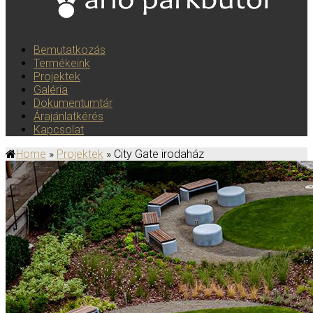
Bemutatkozás
Termékeink
Projektek
Galéria
Dokumentumtár
Árajánlatkérés
Kapcsolat
Home
»
Projektek
» City Gate irodaház