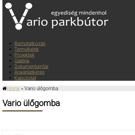
Toggle navigation
Bemutatkozás
Termékeink
Projektek
Galéria
Dokumentumtár
Árajánlatkérés
Kapcsolat
Home
» Vario ülőgomba
Vario ülőgomba