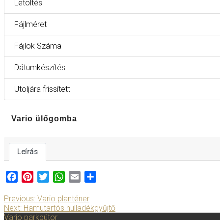
Letöltés
Fájlméret
Fájlok Száma
Dátumkészítés
Utoljára frissített
Vario ülőgomba
Leírás
Facebook
Pinterest
Twitter
WhatsApp
Email
Ossza
meg
Previous:
Vario planténer
Next:
Hamutartós hulladékgyűjtő
Vario parkbútor